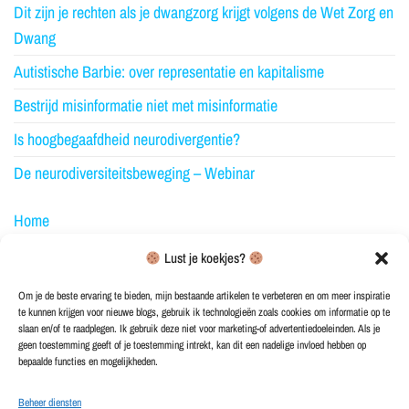
Dit zijn je rechten als je dwangzorg krijgt volgens de Wet Zorg en
Dwang
Autistische Barbie: over representatie en kapitalisme
Bestrijd misinformatie niet met misinformatie
Is hoogbegaafdheid neurodivergentie?
De neurodiversiteitsbeweging – Webinar
Home
Over NeuroElfje
Lust je koekjes?
Blog
Om je de beste ervaring te bieden, mijn bestaande artikelen te verbeteren en om meer inspiratie
te kunnen krijgen voor nieuwe blogs, gebruik ik technologieën zoals cookies om informatie op te
Merchandise
slaan en/of te raadplegen. Ik gebruik deze niet voor marketing-of advertentiedoeleinden. Als je
geen toestemming geeft of je toestemming intrekt, kan dit een nadelige invloed hebben op
Ontvang blogupdates
bepaalde functies en mogelijkheden.
Contact
Beheer diensten