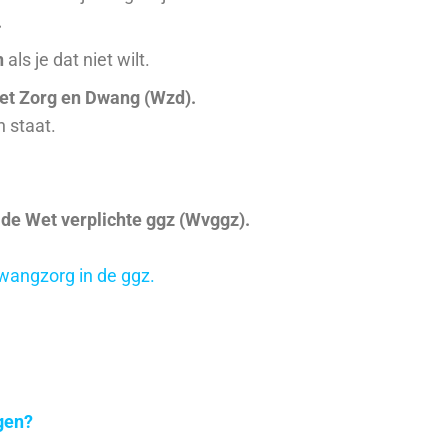
.
n
als je dat niet wilt.
et Zorg en Dwang (Wzd).
in staat.
:
de Wet verplichte ggz (Wvggz).
dwangzorg in de ggz.
gen?