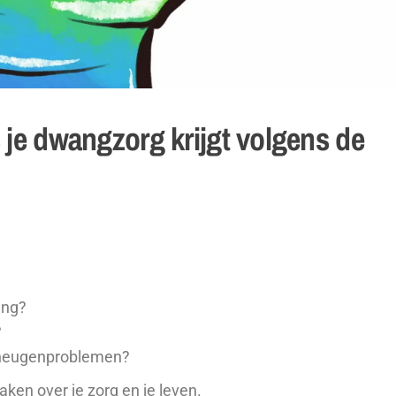
ls je dwangzorg krijgt volgens de
ing?
?
eheugenproblemen?
en over je zorg en je leven.