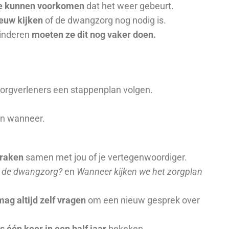
e kunnen voorkomen
dat het weer gebeurt.
euw kijken
of de dwangzorg nog nodig is.
kinderen
moeten ze dit nog vaker doen.
zorgverleners een stappenplan volgen.
 en wanneer.
raken
samen met jou of je vertegenwoordiger.
t de dwangzorg?
en
Wanneer kijken we het zorgplan
mag altijd zelf vragen
om een nieuw gesprek over
 één keer in een half jaar
bekeken.