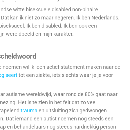
andse witte biseksuele disabled
non-binaire
.
Dat kan ik niet zo maar negeren.
Ik ben Nederlands.
biseksueel. Ik ben disabled.
Ik ben ook een
jn wereldbeeld en mijn karakter.
 scheldwoord
 te noemen wil ik een actief statement maken naar de
ogiseert
tot een ziekte, iets slechts waar je je voor
naar autisme wereldwijd, waar rond de 80% gaat naar
enezing.
Het is te zien in het feit dat zo veel
stapelend
trauma
en uitsluiting zich gedwongen
jn. Dat iemand een autist noemen nog steeds een
hap en behandelaars nog steeds hardnekkig person