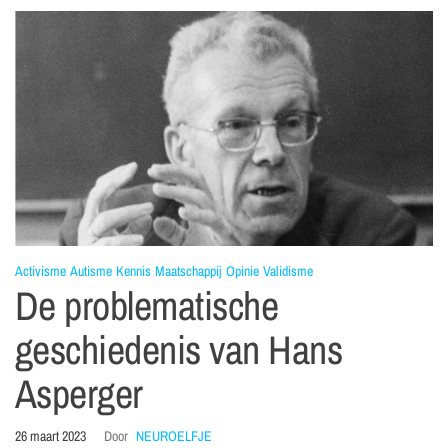
Activisme
Autisme
Kennis
Maatschappij
Opinie
Validisme
De problematische
geschiedenis van Hans
Asperger
26 maart 2023
Door
NEUROELFJE