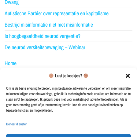
Dwang
Autistische Barbie: over representatie en kapitalisme
Bestrijd misinformatie niet met misinformatie
Is hoogbegaafdheid neurodivergentie?
De neurodiversiteitsbeweging – Webinar
Home
Over NeuroElfje
Lust je koekjes?
Blog
Om je de beste ervaring te bieden, mijn bestaande artikelen te verbeteren en om meer inspiratie
te kunnen krijgen voor nieuwe blogs, gebruik ik technologieën zoals cookies om informatie op te
Merchandise
slaan en/of te raadplegen. Ik gebruik deze niet voor marketing-of advertentiedoeleinden. Als je
geen toestemming geeft of je toestemming intrekt, kan dit een nadelige invloed hebben op
Ontvang blogupdates
bepaalde functies en mogelijkheden.
Contact
Beheer diensten