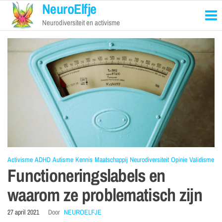
NeuroElfje
Neurodiversiteit en activisme
Activisme
ADHD
Autisme
Kennis
Maatschappij
Neurodiversiteit
Opinie
Validisme
Functioneringslabels en
waarom ze problematisch zijn
27 april 2021
Door
NEUROELFJE