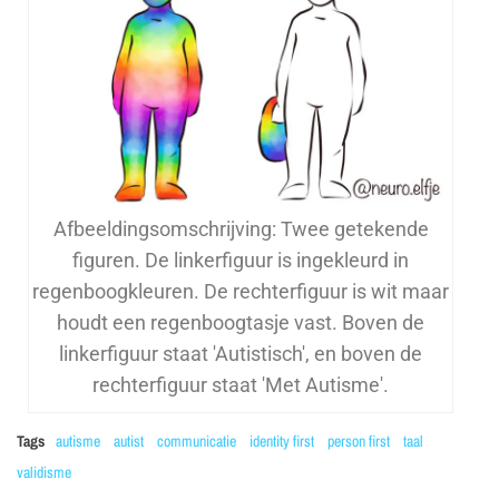
Afbeeldingsomschrijving: Twee getekende
figuren. De linkerfiguur is ingekleurd in
regenboogkleuren. De rechterfiguur is wit maar
houdt een regenboogtasje vast. Boven de
linkerfiguur staat 'Autistisch', en boven de
rechterfiguur staat 'Met Autisme'.
Tags
autisme
autist
communicatie
identity first
person first
taal
validisme