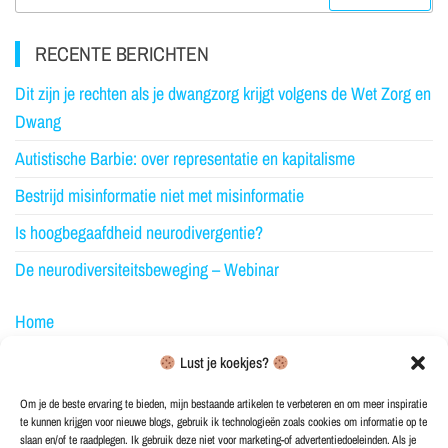
RECENTE BERICHTEN
Dit zijn je rechten als je dwangzorg krijgt volgens de Wet Zorg en
Dwang
Autistische Barbie: over representatie en kapitalisme
Bestrijd misinformatie niet met misinformatie
Is hoogbegaafdheid neurodivergentie?
De neurodiversiteitsbeweging – Webinar
Home
Over NeuroElfje
Lust je koekjes?
Blog
Om je de beste ervaring te bieden, mijn bestaande artikelen te verbeteren en om meer inspiratie
te kunnen krijgen voor nieuwe blogs, gebruik ik technologieën zoals cookies om informatie op te
Merchandise
slaan en/of te raadplegen. Ik gebruik deze niet voor marketing-of advertentiedoeleinden. Als je