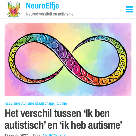
NeuroElfje
Neurodiversiteit en activisme
Activisme
Autisme
Maatschappij
Opinie
Het verschil tussen ‘Ik ben
autistisch’ en ‘ik heb autisme’
19 januari 2022
Door
NEUROELFJE